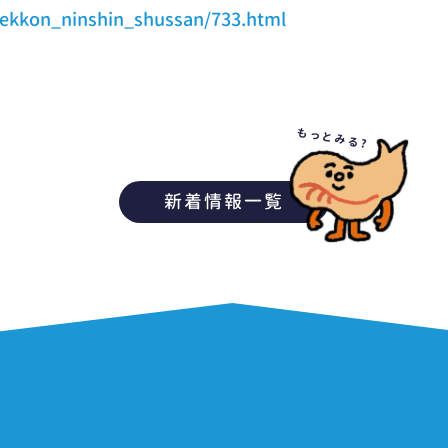
/kekkon_ninshin_shussan/733.html
もっとみる?
新着情報一覧