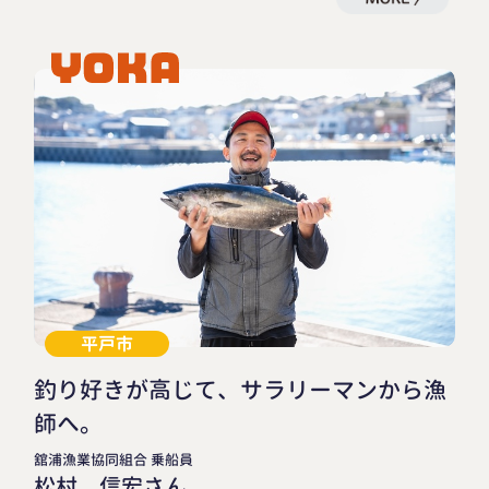
平戸市
釣り好きが高じて、サラリーマンから漁
師へ。
舘浦漁業協同組合 乗船員
松村 信宏さん