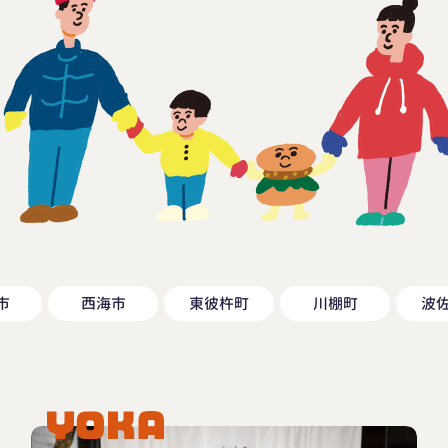
市
西海市
東彼杵町
川棚町
波