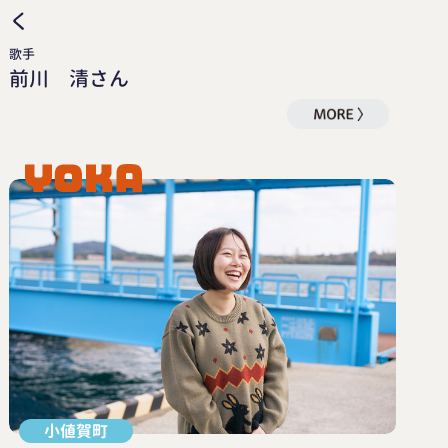
く
歌手
前川 清さん
小値賀町