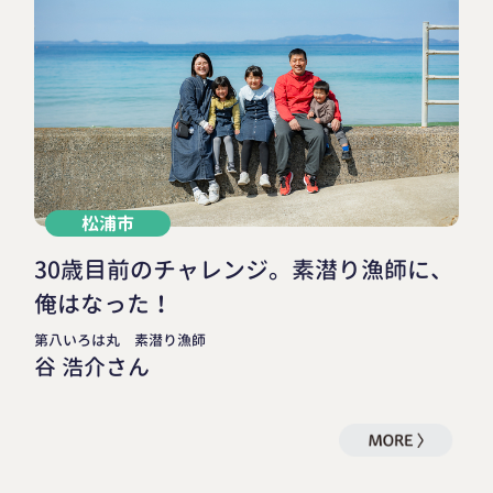
松浦市
30歳目前のチャレンジ。素潜り漁師に、
俺はなった！
第八いろは丸 素潜り漁師
谷 浩介さん