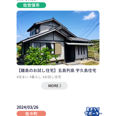
佐世保市
【離島のお試し住宅】五島列島 宇久島住宅
#住まい
#暮らし
#お試し住宅
2024/03/26
佐々町